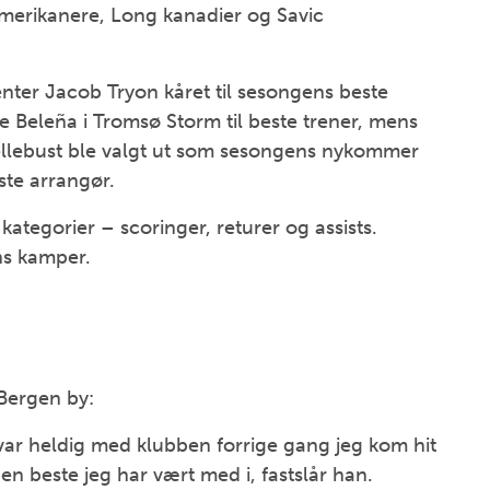
merikanere, Long kanadier og Savic
enter Jacob Tryon kåret til sesongens beste
te Beleña i Tromsø Storm til beste trener, mens
llebust ble valgt ut som sesongens nykommer
ste arrangør.
kategorier – scoringer, returer og assists.
ens kamper.
 Bergen by:
ar heldig med klubben forrige gang jeg kom hit
en beste jeg har vært med i, fastslår han.