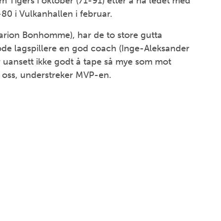
m Tigers i oktober (71-91) etter å ha ledet med
0 i Vulkanhallen i februar.
arion Bonhomme), har de to store gutta
ode lagspillere en god coach (Inge-Aleksander
 er uansett ikke godt å tape så mye som mot
r oss, understreker MVP-en.