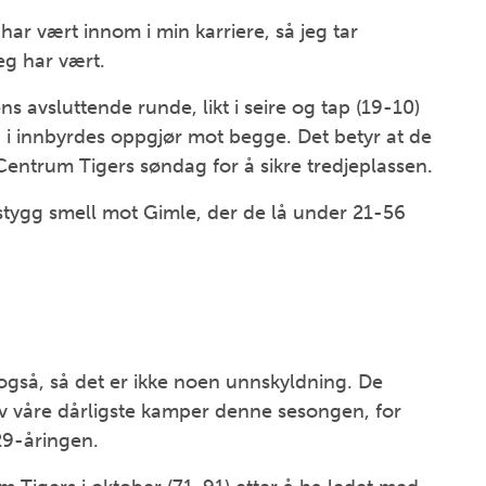
har vært innom i min karriere, så jeg tar
jeg har vært.
s avsluttende runde, likt i seire og tap (19-10)
i innbyrdes oppgjør mot begge. Det betyr at de
 Centrum Tigers søndag for å sikre tredjeplassen.
 stygg smell mot Gimle, der de lå under 21-56
også, så det er ikke noen unnskyldning. De
av våre dårligste kamper denne sesongen, for
 29-åringen.