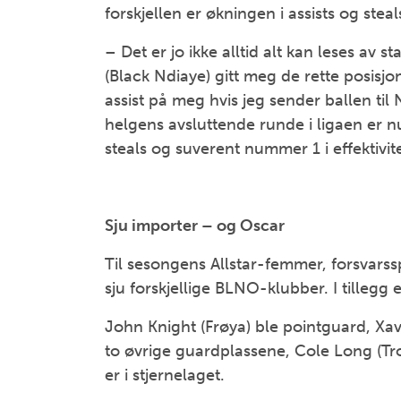
forskjellen er økningen i assists og steals
– Det er jo ikke alltid alt kan leses av s
(Black Ndiaye) gitt meg de rette posisj
assist på meg hvis jeg sender ballen til 
helgens avsluttende runde i ligaen er numm
steals og suverent nummer 1 i effektivite
Sju importer – og Oscar
Til sesongens Allstar-femmer, forsvarssp
sju forskjellige BLNO-klubber. I tilleg
John Knight (Frøya) ble pointguard, Xav
to øvrige guardplassene, Cole Long (Tr
er i stjernelaget.