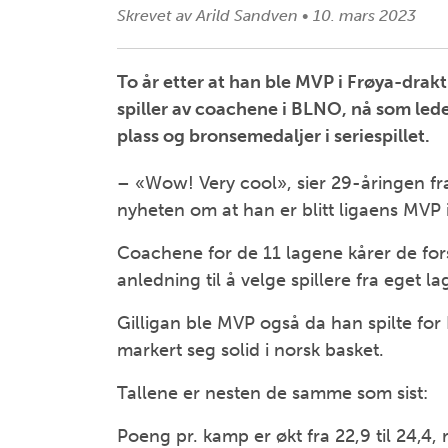
Skrevet av
Arild Sandven
•
10. mars 2023
To år etter at han ble MVP i Frøya-drakt 
spiller av coachene i BLNO, nå som lede
plass og bronsemedaljer i seriespillet.
– «Wow! Very cool», sier 29-åringen f
nyheten om at han er blitt ligaens MVP
Coachene for de 11 lagene kårer de for
anledning til å velge spillere fra eget la
Gilligan ble MVP også da han spilte for
markert seg solid i norsk basket.
Tallene er nesten de samme som sist:
Poeng pr. kamp er økt fra 22,9 til 24,4, 