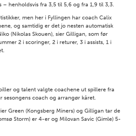
 – henholdsvis fra 3,5 til 5,6 og fra 1,9 til 3,3.
tatistikker, men her i Fyllingen har coach Calix
onene, og samtidig er det jo nesten automatisk
Niko (Nikolas Skouen), sier Gilligan, som før
er 2 i scoringer, 2 i returer, 3 i assists, 1 i
t.
iller og talent valgte coachene ut spillere fra
g er sesongens coach og arrangør kåret.
ier Green (Kongsberg Miners) og Gilligan tar de
omsø Storm) er 4-er og Milovan Savic (Gimle) 5-