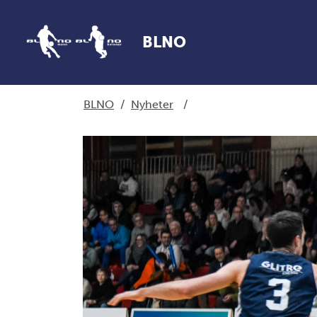
BLNO
BLNO
/
Nyheter
/