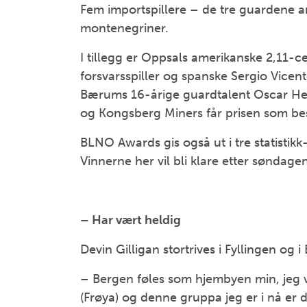
Fem importspillere – de tre guardene a
montenegriner.
I tillegg er Oppsals amerikanske 2,11-c
forsvarsspiller og spanske Sergio Vicen
Bærums 16-årige guardtalent Oscar He
og Kongsberg Miners får prisen som be
BLNO Awards gis også ut i tre statistikk-
Vinnerne her vil bli klare etter søndag
– Har vært heldig
Devin Gilligan stortrives i Fyllingen og i
– Bergen føles som hjembyen min, jeg v
(Frøya) og denne gruppa jeg er i nå er d