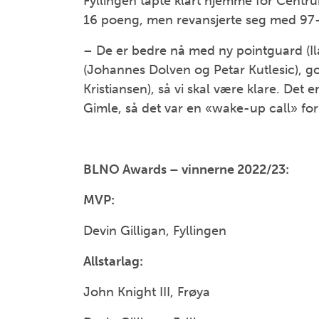
Fyllingen tapte klart hjemme for Centru
16 poeng, men revansjerte seg med 97-8
– De er bedre nå med ny pointguard (Il
(Johannes Dolven og Petar Kutlesic), g
Kristiansen), så vi skal være klare. Det
Gimle, så det var en «wake-up call» fo
BLNO Awards – vinnerne 2022/23:
MVP:
Devin Gilligan, Fyllingen
Allstarlag:
John Knight III, Frøya