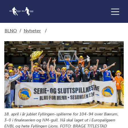
BLNO
/
Nyheter
/
18. april i år jublet Fyllingen-spillerne for 104-94 over Bærum,
3-0 i finaleserien og NM-gull. Nå skal laget ut i Europaligaen
ENBL og hete Fyllingen Lions. FOTO: BRAGE TITLESTAD