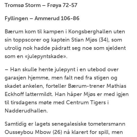
Tromsø Storm – Frøya 72-57
Fyllingen – Ammerud 106-86
Bærum kom til kampen i Kongsberghallen uten
sin toppscorer og kaptein Stian Mjøs (34), som
utrolig nok hadde pådratt seg noe som sjeldent
som en «julepyntskade».
– Han skulle hente julepynt i en utebod over
garasjen hjemme, men falt ned fra stigen og
skadet ankelen, forteller Bærum-trener Mathias
Eckhoff lattermildt. Han håper Mjøs er med igjen
til tirsdagens møte med Centrum Tigers i
Nadderudhallen.
Samtidig er lagets senegalesiske tometersmann
Ousseybou Mbow (26) nå klarert for spill, men