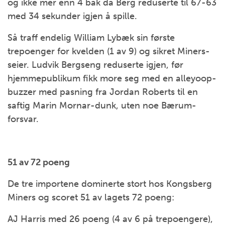
og ikke mer enn 4 bak da Berg reduserte til 67-63
med 34 sekunder igjen å spille.
Så traff endelig William Lybæk sin første
trepoenger for kvelden (1 av 9) og sikret Miners-
seier. Ludvik Bergseng reduserte igjen, før
hjemmepublikum fikk more seg med en alleyoop-
buzzer med pasning fra Jordan Roberts til en
saftig Marin Mornar-dunk, uten noe Bærum-
forsvar.
51 av 72 poeng
De tre importene dominerte stort hos Kongsberg
Miners og scoret 51 av lagets 72 poeng:
AJ Harris med 26 poeng (4 av 6 på trepoengere),