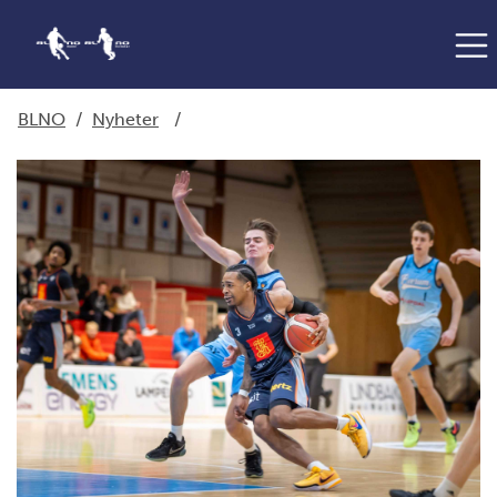
BLNO
/
Nyheter
/