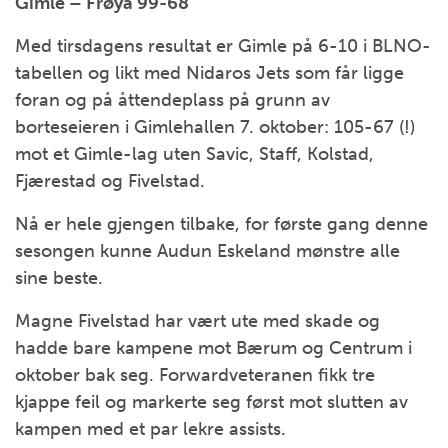
Gimle – Frøya 99-68
Med tirsdagens resultat er Gimle på 6-10 i BLNO-
tabellen og likt med Nidaros Jets som får ligge
foran og på åttendeplass på grunn av
borteseieren i Gimlehallen 7. oktober: 105-67 (!)
mot et Gimle-lag uten Savic, Staff, Kolstad,
Fjærestad og Fivelstad.
Nå er hele gjengen tilbake, for første gang denne
sesongen kunne Audun Eskeland mønstre alle
sine beste.
Magne Fivelstad har vært ute med skade og
hadde bare kampene mot Bærum og Centrum i
oktober bak seg. Forwardveteranen fikk tre
kjappe feil og markerte seg først mot slutten av
kampen med et par lekre assists.