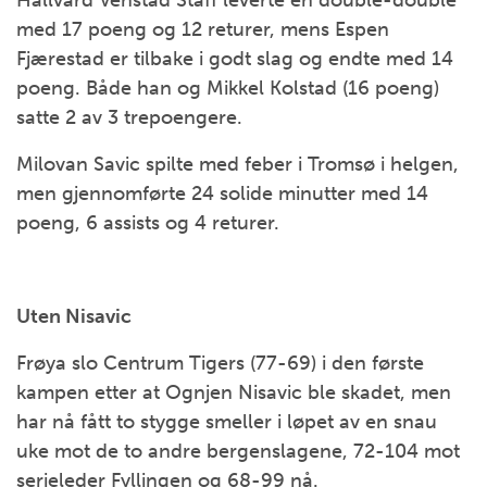
Hallvard Venstad Staff leverte en double-double
med 17 poeng og 12 returer, mens Espen
Fjærestad er tilbake i godt slag og endte med 14
poeng. Både han og Mikkel Kolstad (16 poeng)
satte 2 av 3 trepoengere.
Milovan Savic spilte med feber i Tromsø i helgen,
men gjennomførte 24 solide minutter med 14
poeng, 6 assists og 4 returer.
Uten Nisavic
Frøya slo Centrum Tigers (77-69) i den første
kampen etter at Ognjen Nisavic ble skadet, men
har nå fått to stygge smeller i løpet av en snau
uke mot de to andre bergenslagene, 72-104 mot
serieleder Fyllingen og 68-99 nå.