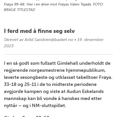
Frøya 99-68. Her i en drive mot Frøyas Valen Tejada. FOTO:
BRAGE TITLESTAD
I ferd med å finne seg selv
Skrevet av
Arild.Sandven@basket.no
•
19. desember
2023
I en så godt som fullsatt Gimlehall underholdt de
regjerende norgesmestrene hjemmepublikum,
leverte sesongbeste og utklasset tabelltoer Frøya.
33-18 og 25-11 i de to midterste periodene
avgjorde kampen og viste at Audun Eskelands
mannskap kan bli vonde å hanskes med etter
nyttår – og i NM-sluttspillet.