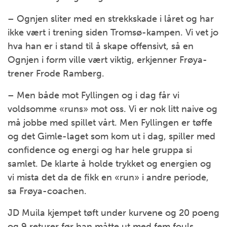
– Ognjen sliter med en strekkskade i låret og har
ikke vært i trening siden Tromsø-kampen. Vi vet jo
hva han er i stand til å skape offensivt, så en
Ognjen i form ville vært viktig, erkjenner Frøya-
trener Frode Ramberg.
– Men både mot Fyllingen og i dag får vi
voldsomme «runs» mot oss. Vi er nok litt naive og
må jobbe med spillet vårt. Men Fyllingen er tøffe
og det Gimle-laget som kom ut i dag, spiller med
confidence og energi og har hele gruppa si
samlet. De klarte å holde trykket og energien og
vi mista det da de fikk en «run» i andre periode,
sa Frøya-coachen.
JD Muila kjempet tøft under kurvene og 20 poeng
og 9 returer før han måtte ut med fem fouls