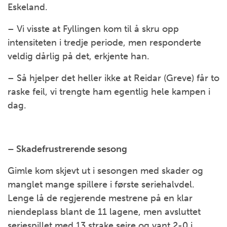
Eskeland.
– Vi visste at Fyllingen kom til å skru opp
intensiteten i tredje periode, men responderte
veldig dårlig på det, erkjente han.
– Så hjelper det heller ikke at Reidar (Greve) får to
raske feil, vi trengte ham egentlig hele kampen i
dag.
– Skadefrustrerende sesong
Gimle kom skjevt ut i sesongen med skader og
manglet mange spillere i første seriehalvdel.
Lenge lå de regjerende mestrene på en klar
niendeplass blant de 11 lagene, men avsluttet
seriespillet med 13 strake seire og vant 2-0 i