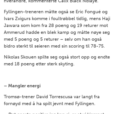
hverandre, kommenterte Calix Black Ndiaye.
Fyllingen-treneren måtte også se Eric Fongué og
Ivars Zvigurs komme i foultrøbbel tidlig, mens Haji
Jawara som kom fra 28 poeng og 19 returer mot
Ammerud hadde en blek kamp og måtte nøye seg
med 5 poeng og 5 returer – selv om han også
bidro sterkt til seieren med sin scoring til 78-75.
Nikolas Skouen spilte seg også stort opp og endte
med 18 poeng etter sterk skyting.
– Mangler energi
Tromsø-trener David Torrescusa var langt fra
fornøyd med å ha spilt jevnt med Fyllingen.