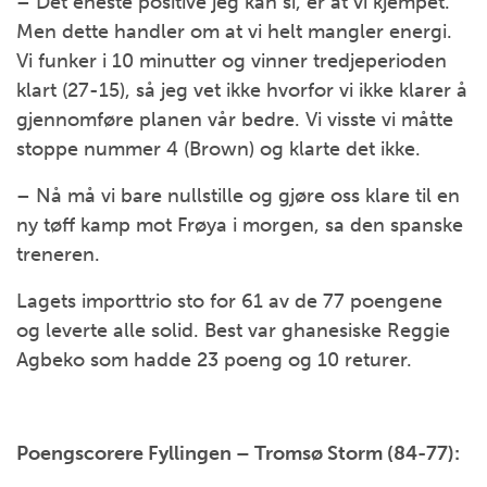
– Det eneste positive jeg kan si, er at vi kjempet.
Men dette handler om at vi helt mangler energi.
Vi funker i 10 minutter og vinner tredjeperioden
klart (27-15), så jeg vet ikke hvorfor vi ikke klarer å
gjennomføre planen vår bedre. Vi visste vi måtte
stoppe nummer 4 (Brown) og klarte det ikke.
– Nå må vi bare nullstille og gjøre oss klare til en
ny tøff kamp mot Frøya i morgen, sa den spanske
treneren.
Lagets importtrio sto for 61 av de 77 poengene
og leverte alle solid. Best var ghanesiske Reggie
Agbeko som hadde 23 poeng og 10 returer.
Poengscorere Fyllingen – Tromsø Storm (84-77):