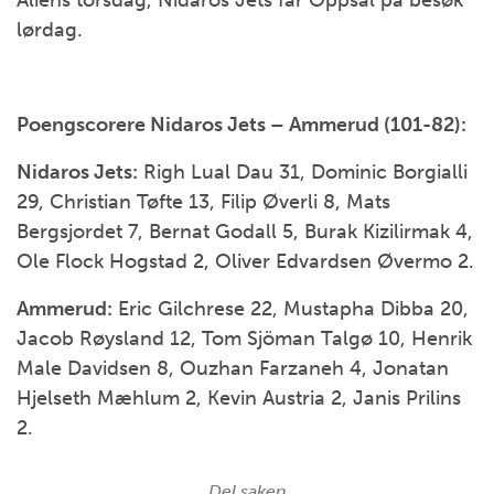
Aliens torsdag, Nidaros Jets får Oppsal på besøk
lørdag.
Poengscorere Nidaros Jets – Ammerud (101-82):
Nidaros Jets:
Righ Lual Dau 31, Dominic Borgialli
29, Christian Tøfte 13, Filip Øverli 8, Mats
Bergsjordet 7, Bernat Godall 5, Burak Kizilirmak 4,
Ole Flock Hogstad 2, Oliver Edvardsen Øvermo 2.
Ammerud:
Eric Gilchrese 22, Mustapha Dibba 20,
Jacob Røysland 12, Tom Sjöman Talgø 10, Henrik
Male Davidsen 8, Ouzhan Farzaneh 4, Jonatan
Hjelseth Mæhlum 2, Kevin Austria 2, Janis Prilins
2.
Del saken