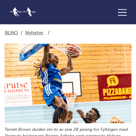
BLNO
/
Nyheter
/
Terrell Brown dunker inn to av sine 28 poeng for Fyllingen med
Tromsøs bestemann Reggie Agbeko som nærmeste tilskuer.