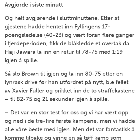
Avgjorde i siste minutt
Og helt avgjørende i sluttminuttene. Etter at
gjestene hadde hentet inn Fyllingens 17-
poengsledelse (40-23) og vært foran flere ganger
i fjerdeperioden, fikk de blåkledde et overtak da
Haji Jawara la inn en retur til 78-75 med 1:19
igjen å spille.
Så slo Brown til igjen og la inn 80-75 etter en
lynrask drive før han utfordret på nytt, ble feilet
av Xavier Fuller og prikket inn de to straffekastene
– til 82-75 og 21 sekunder igjen å spille.
– Det var en stor test for oss og vi har vært opp
og ned i de tre-fire første kampene, men vi hadde
alle våre beste med igjen. Men det var fantastisk å
komme tilbake og vinne en så tøff kamp som