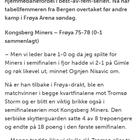
hjemmebanefordel i best-av-fem-serien. Nå har
tabellfemmeren fra Bergen overtaket før andre
kamp i Frøya Arena søndag.
Kongsberg Miners – Frøya 75-78 (0-1
sammenlagt)
– Men vi leder bare 1-0 og da jeg spilte for
Miners i semifinalen i fjor hadde vi 2-1 på Gimle
og røk likevel ut, minnet Ognjen Nisavic om.
Nå er han tilbake i Frøya-drakt, ble en
matchvinner i begge kvartfinalene mot Tromsø
Storm og er blitt en viktig brikke også i
semifinaleserien mot Kongsberg Miners. Den
serbiske skytterguarden satte 4 av 8 trepoengere
og endte på 18 poeng i den første semifinalen.