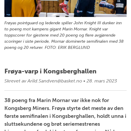
Frøyas pointguard og ledende spiller John Knight III dunker inn
to poeng mot kampens gigant Marin Mornar. Knight var
toppscorer for gjestene med 20 poeng og flere avgjørende
scoringer i siste periode, Mornar dominerte semifinalen med 38
poeng og 20 returer. FOTO: ERIK BERGLUND
Frøya-varp i Kongsberghallen
Skrevet av
Arild.Sandven@basket.no
•
28. mars 2023
38 poeng fra Marin Mornar var ikke nok for
Kongsberg Miners. Frøya styrte det meste av den
første semifinalen i Kongsberghallen, holdt unna i
sluttsekundene og brøt seriemestrenes