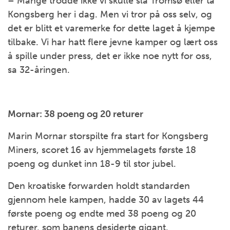
– Mange trodde ikke vi skulle slå Tromsø eller ta
Kongsberg her i dag. Men vi tror på oss selv, og
det er blitt et varemerke for dette laget å kjempe
tilbake. Vi har hatt flere jevne kamper og lært oss
å spille under press, det er ikke noe nytt for oss,
sa 32-åringen.
Mornar: 38 poeng og 20 returer
Marin Mornar storspilte fra start for Kongsberg
Miners, scoret 16 av hjemmelagets første 18
poeng og dunket inn 18-9 til stor jubel.
Den kroatiske forwarden holdt standarden
gjennom hele kampen, hadde 30 av lagets 44
første poeng og endte med 38 poeng og 20
returer, som banens desiderte gigant.