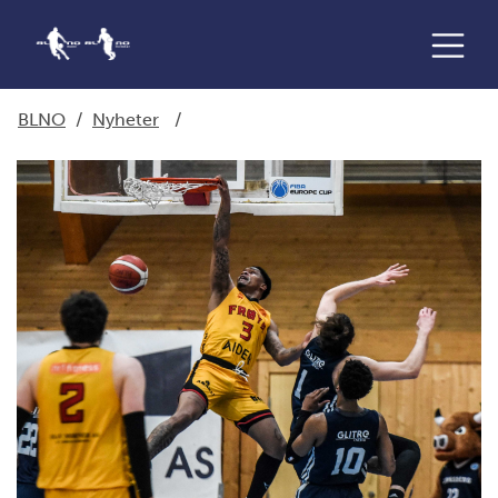
BLNO
/
Nyheter
/