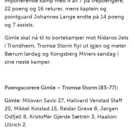
imponerende kamp med 4 av 7 på trepoengere,
22 poeng og 16 returer, mens kaptein og
pointguard Johannes Lange endte på 14 poeng
og 7 assists.
Gimle skal nå til to bortekamper mot Nidaros Jets
i Trondheim, Tromsø Storm flyr ut igjen og møter
Bærum lørdag og Kongsberg Miners søndag i
sine neste kamper.
Poengscorere Gimle – Tromsø Storm (83-77):
Gimle:
Milovan Savic 27, Hallvard Venstad Staff
20, Mikkel Kolstad 15, Reidar Greve 8, Jørgen
Odfjell 8, Kristoffer Gjerde Sætren 3, Haakon
Ullrich 2.