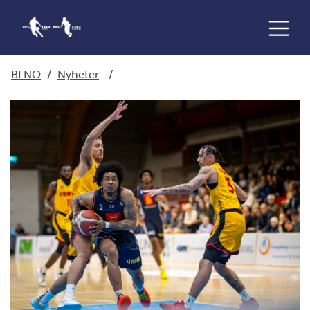
BLNO
/
Nyheter
/