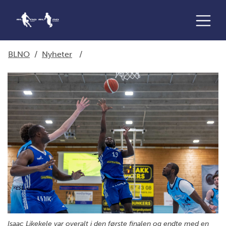
BLNO
/
Nyheter
/
Isaac Likekele var overalt i den første finalen og endte med en