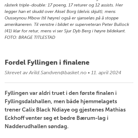
råsterk triple-double: 17 poeng, 17 returer og 12 assists. Her
legger han et skudd over Aksel Borg (delvis skjult), mens
Ousseynou Mbow (til høyre) også er sjanseløs på å stoppe
amerikaneren. Til venstre i bildet er superveteran Peter Bullock
(41) klar for retur, mens vi ser Sjur Dyb Berg i høyre bildekant.
FOTO: BRAGE TITLESTAD
Fordel Fyllingen i finalene
Skrevet av
Arild.Sandven@basket.no
•
11. april 2024
Fyllingen var aldri truet i den første finalen i
Fyllingsdalshallen, men både hjemmelagets
trener Calix Black Ndiaye og gjestenes Mathias
Eckhoff venter seg et bedre Bærum-lag i
Nadderudhallen søndag.