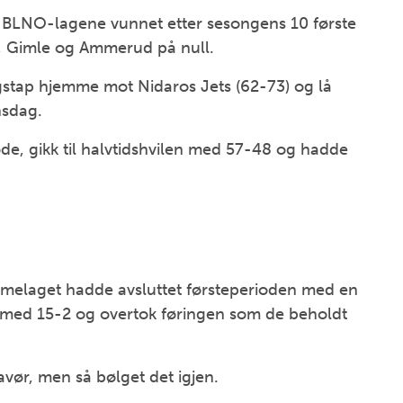
 BLNO-lagene vunnet etter sesongens 10 første
en, Gimle og Ammerud på null.
stap hjemme mot Nidaros Jets (62-73) og lå
nsdag.
ode, gikk til halvtidshvilen med 57-48 og hadde
emmelaget hadde avsluttet førsteperioden med en
e med 15-2 og overtok føringen som de beholdt
avør, men så bølget det igjen.