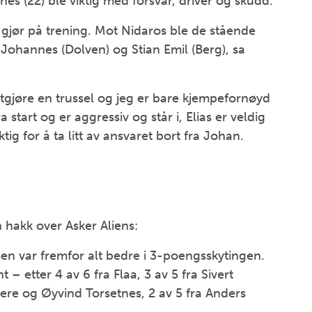
es (22) ble viktig med forsvar, driver og skudd.
 gjør på trening. Mot Nidaros ble de stående
Johannes (Dolven) og Stian Emil (Berg), sa
utgjøre en trussel og jeg er bare kjempefornøyd
a start og er aggressiv og står i, Elias er veldig
ig for å ta litt av ansvaret bort fra Johan.
hakk over Asker Aliens:
men var fremfor alt bedre i 3-poengsskytingen.
 – etter 4 av 6 fra Flaa, 3 av 5 fra Sivert
ere og Øyvind Torsetnes, 2 av 5 fra Anders