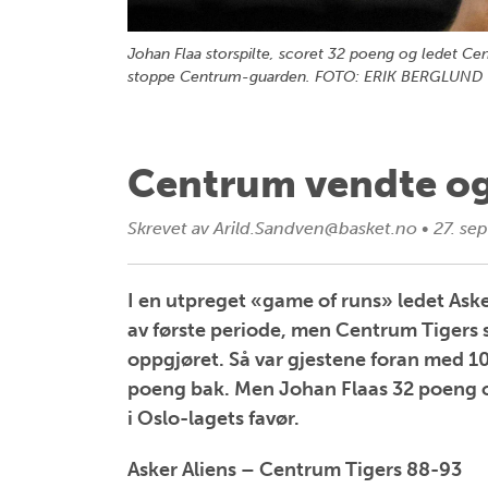
Johan Flaa storspilte, scoret 32 poeng og ledet Ce
stoppe Centrum-guarden. FOTO: ERIK BERGLUND
Centrum vendte og
Skrevet av
Arild.Sandven@basket.no
•
27. se
I en utpreget «game of runs» ledet Aske
av første periode, men Centrum Tigers 
oppgjøret. Så var gjestene foran med 10
poeng bak. Men Johan Flaas 32 poeng 
i Oslo-lagets favør.
Asker Aliens – Centrum Tigers 88-93