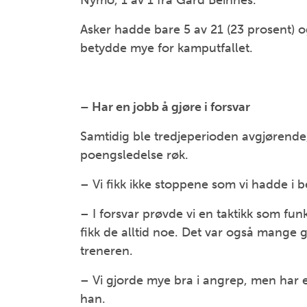
Nymo, 1 av 1 fra Gard Beinnes.
Asker hadde bare 5 av 21 (23 prosent) o
betydde mye for kamputfallet.
– Har en jobb å gjøre i forsvar
Samtidig ble tredjeperioden avgjørende
poengsledelse røk.
– Vi fikk ikke stoppene som vi hadde i 
– I forsvar prøvde vi en taktikk som fu
fikk de alltid noe. Det var også mange 
treneren.
– Vi gjorde mye bra i angrep, men har e
han.