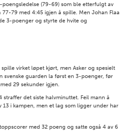
0-poengsledelse (79-69) som ble etterfulgt av
 77-79 med 4:45 igjen å spille. Men Johan Flaa
e 3-poenger og styrte de hvite og
ille virket løpet kjørt, men Asker og spesielt
n svenske guarden la først en 3-poenger, før
9 med 29 sekunder igjen.
straffer det siste halvminuttet. Feil mann å
2 av 13 i kampen, men et lag som ligger under har
oppscorer med 32 poeng og satte også 4 av 6