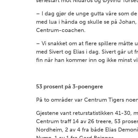
seriestart mot Nidaros og Øyvind Torsetn
– I dag gjør de unge gutta våre som de
med lua i hånda og skulle se på Johan, 
Centrum-coachen.
– Vi snakket om at flere spillere måtte 
med Sivert og Elias i dag. Sivert går ut fr
fin når han kommer inn og ikke minst vikt
53 prosent på 3-poengere
På to områder var Centrum Tigers noen 
Gjestene vant returstatistikken 41-30, 
Centrum traff 14 av 26 treere, 53 prosent
Nordheim, 2 av 4 fra både Elias Demoni