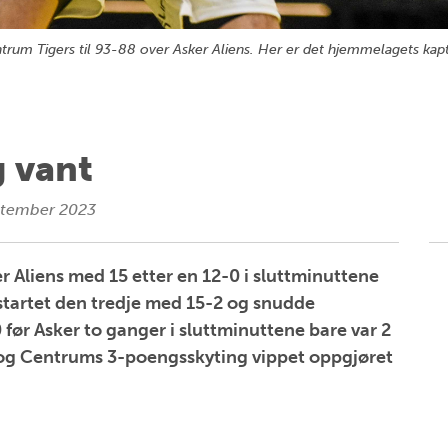
ntrum Tigers til 93-88 over Asker Aliens. Her er det hjemmelagets kap
 vant
ptember 2023
r Aliens med 15 etter en 12-0 i sluttminuttene
startet den tredje med 15-2 og snudde
 før Asker to ganger i sluttminuttene bare var 2
og Centrums 3-poengsskyting vippet oppgjøret