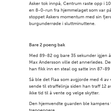
Asker tok innpå, Centrum raste opp i 1
en 8-0-run fra hjemmelaget som var på
stoppet Askers momentum med sin fjerd
burgunderrøde i sluttminuttene.
Bare 2 poeng bak
Med 89-82 og bare 35 sekunder igjen å sp
Max Andersson ville det annerledes. De
han fikk inn en steal og satte inn 87-8
Så ble det Flaa som avgjorde med 4 av 4 
sende til straffelinja siden han traff 1
ikke tid til å vente og velge skytter.
Den hjemvendte guarden ble kampens t
trepoengere.