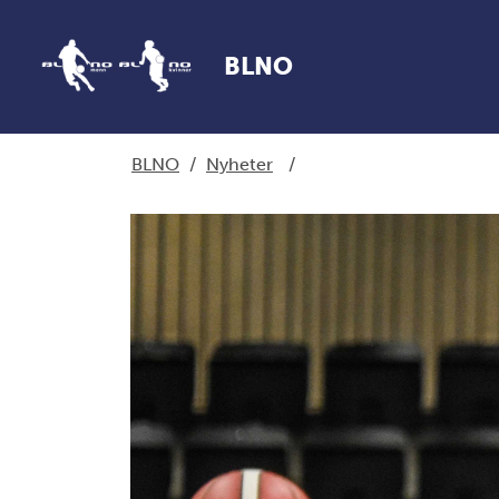
BLNO
BLNO
/
Nyheter
/