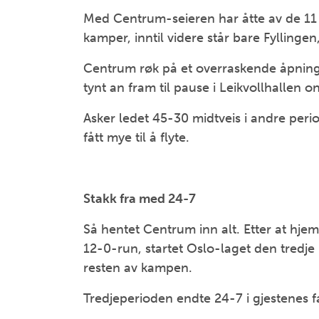
Med Centrum-seieren har åtte av de 11
kamper, inntil videre står bare Fylling
Centrum røk på et overraskende åpning
tynt an fram til pause i Leikvollhallen o
Asker ledet 45-30 midtveis i andre peri
fått mye til å flyte.
Stakk fra med 24-7
Så hentet Centrum inn alt. Etter at hj
12-0-run, startet Oslo-laget den tredj
resten av kampen.
Tredjeperioden endte 24-7 i gjestenes f