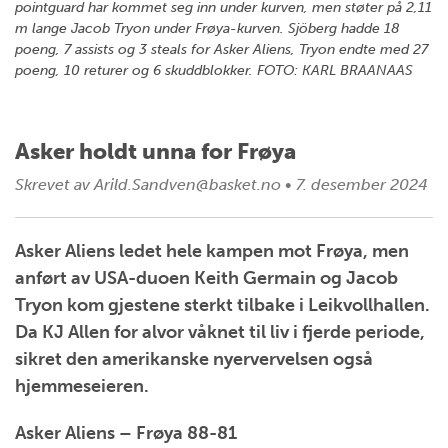
pointguard har kommet seg inn under kurven, men støter på 2,11
m lange Jacob Tryon under Frøya-kurven. Sjöberg hadde 18
poeng, 7 assists og 3 steals for Asker Aliens, Tryon endte med 27
poeng, 10 returer og 6 skuddblokker. FOTO: KARL BRAANAAS
Asker holdt unna for Frøya
Skrevet av
Arild.Sandven@basket.no
•
7. desember 2024
Asker Aliens ledet hele kampen mot Frøya, men
anført av USA-duoen Keith Germain og Jacob
Tryon kom gjestene sterkt tilbake i Leikvollhallen.
Da KJ Allen for alvor våknet til liv i fjerde periode,
sikret den amerikanske nyervervelsen også
hjemmeseieren.
Asker Aliens – Frøya 88-81