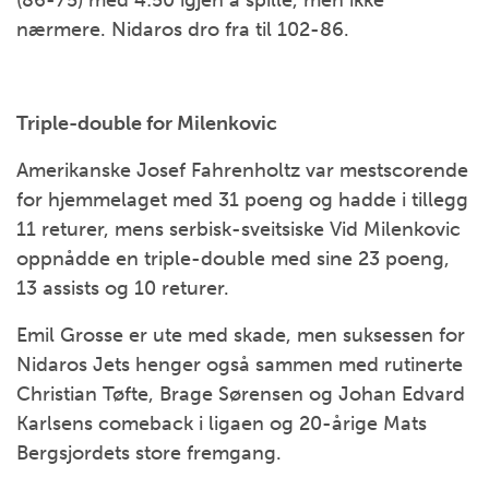
(86-75) med 4:50 igjen å spille, men ikke
nærmere. Nidaros dro fra til 102-86.
Triple-double for Milenkovic
Amerikanske Josef Fahrenholtz var mestscorende
for hjemmelaget med 31 poeng og hadde i tillegg
11 returer, mens serbisk-sveitsiske Vid Milenkovic
oppnådde en triple-double med sine 23 poeng,
13 assists og 10 returer.
Emil Grosse er ute med skade, men suksessen for
Nidaros Jets henger også sammen med rutinerte
Christian Tøfte, Brage Sørensen og Johan Edvard
Karlsens comeback i ligaen og 20-årige Mats
Bergsjordets store fremgang.