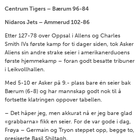
Centrum Tigers – Bærum 96-84
Nidaros Jets – Ammerud 102-86
Etter 127-78 over Oppsal i Allens og Charles
Smith IVs første kamp for ti dager siden, tok Asker
Aliens sin andre strake seier i amerikanerduoens
første hjemmekamp – foran godt besatte tribuner
i Leikvollhallen.
Med 5-10 er Asker på 9.- plass bare én seier bak
Bærum (6-8) og har mannskap godt nok til å
fortsette klatringen oppover tabellen.
– Det håper jeg, men akkurat nå er jeg bare glad
«grabbarna» fikk en seier. For de var gode i dag,
Frøya – Germain og Tryon steppet opp, begge to,
presiserte Basil Shiltagh.