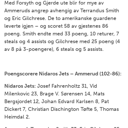
Med Forsyth og Gjerde ute blir for mye av
Ammeruds angrep avhengig av Terrandus Smith
og Eric Gilchrese. De to amerikanske guardene
leverte igjen – og scoret 58 av gjestenes 86
poeng. Smith endte med 33 poeng, 10 returer, 7
steals og 4 assists og Gilchrese med 25 poeng (4
av 8 på 3-poengere), 6 steals og 5 assists.
Poengscorere Nidaros Jets – Ammerud (102-86):
Nidaros Jets:
Josef Fahrenholtz 31, Vid
Milenkovic 23, Brage V. Sørensen 14, Mats
Bergsjordet 12, Johan Edvard Karlsen 8, Pat
Dickert 7, Christian Dischington Tøfte 5, Thomas
Heimdal 2.