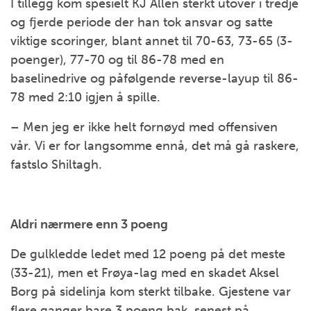
I tillegg kom spesielt KJ Allen sterkt utover i tredje
og fjerde periode der han tok ansvar og satte
viktige scoringer, blant annet til 70-63, 73-65 (3-
poenger), 77-70 og til 86-78 med en
baselinedrive og påfølgende reverse-layup til 86-
78 med 2:10 igjen å spille.
– Men jeg er ikke helt fornøyd med offensiven
vår. Vi er for langsomme ennå, det må gå raskere,
fastslo Shiltagh.
Aldri nærmere enn 3 poeng
De gulkledde ledet med 12 poeng på det meste
(33-21), men et Frøya-lag med en skadet Aksel
Borg på sidelinja kom sterkt tilbake. Gjestene var
flere ganger bare 3 poeng bak, senest på