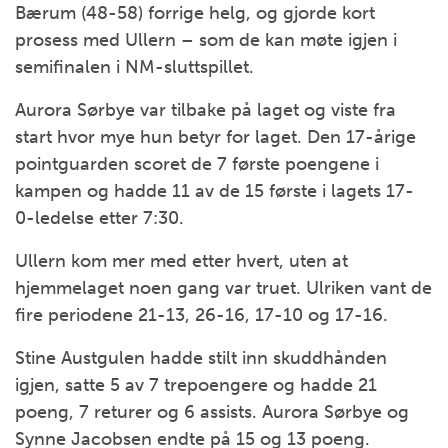
Bærum (48-58) forrige helg, og gjorde kort
prosess med Ullern – som de kan møte igjen i
semifinalen i NM-sluttspillet.
Aurora Sørbye var tilbake på laget og viste fra
start hvor mye hun betyr for laget. Den 17-årige
pointguarden scoret de 7 første poengene i
kampen og hadde 11 av de 15 første i lagets 17-
0-ledelse etter 7:30.
Ullern kom mer med etter hvert, uten at
hjemmelaget noen gang var truet. Ulriken vant de
fire periodene 21-13, 26-16, 17-10 og 17-16.
Stine Austgulen hadde stilt inn skuddhånden
igjen, satte 5 av 7 trepoengere og hadde 21
poeng, 7 returer og 6 assists. Aurora Sørbye og
Synne Jacobsen endte på 15 og 13 poeng.