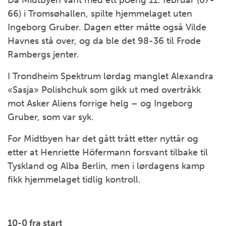
Da Midtbyen vant med ett poeng 11. februar (67-
66) i Tromsøhallen, spilte hjemmelaget uten
Ingeborg Gruber. Dagen etter måtte også Vilde
Havnes stå over, og da ble det 98-36 til Frode
Rambergs jenter.
I Trondheim Spektrum lørdag manglet Alexandra
«Sasja» Polishchuk som gikk ut med overtråkk
mot Asker Aliens forrige helg – og Ingeborg
Gruber, som var syk.
For Midtbyen har det gått trått etter nyttår og
etter at Henriette Höfermann forsvant tilbake til
Tyskland og Alba Berlin, men i lørdagens kamp
fikk hjemmelaget tidlig kontroll.
10-0 fra start