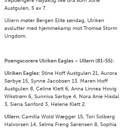
trepoengere nøyaktig like bra som Stine
Austgulen, 5 av 7.
Ullern møter Bergen Elite søndag, Ulriken
avslutter med hjemmekamp mot Tromsø Storm
Ungdom.
Poengscorere Ulriken Eagles – Ullern (81-55):
Ulriken Eagles:
Stine Hoff Austgulen 21, Aurora
Sørbye 15, Synne Jacobsen 13, Maren Hoff
Austgulen 8, Celine Klett 6, Anna Linnea Hovig
Wikstrøm 6, Sunniva Sørbye 4, Nora Anie Hisdal
3, Siena Sanford 3, Helene Klett 2.
Ullern:
Camilla Wold Wægger 15, Tori Solberg
Halvorsen 14, Selma Freng Sørensen 8, Sophia