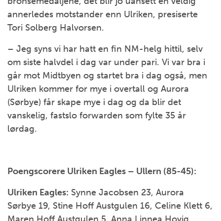
bronsemedaljene, det blir jo uansett en veldig
annerledes motstander enn Ulriken, presiserte
Tori Solberg Halvorsen.
– Jeg syns vi har hatt en fin NM-helg hittil, selv
om siste halvdel i dag var under pari. Vi var bra i
går mot Midtbyen og startet bra i dag også, men
Ulriken kommer for mye i overtall og Aurora
(Sørbye) får skape mye i dag og da blir det
vanskelig, fastslo forwarden som fylte 35 år
lørdag.
Poengscorere Ulriken Eagles – Ullern (85-45):
Ulriken Eagles:
Synne Jacobsen 23, Aurora
Sørbye 19, Stine Hoff Austgulen 16, Celine Klett 6,
Maren Hoff Austgulen 5, Anna Linnea Hovig