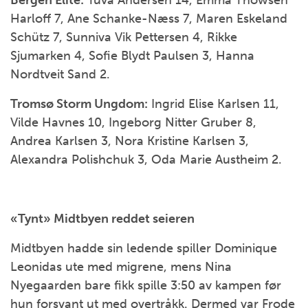
Bergen Elite:
Tuva Andersen 14, Emma Thowsen
Harloff 7, Ane Schanke-Næss 7, Maren Eskeland
Schütz 7, Sunniva Vik Pettersen 4, Rikke
Sjumarken 4, Sofie Blydt Paulsen 3, Hanna
Nordtveit Sand 2.
Tromsø Storm Ungdom:
Ingrid Elise Karlsen 11,
Vilde Havnes 10, Ingeborg Nitter Gruber 8,
Andrea Karlsen 3, Nora Kristine Karlsen 3,
Alexandra Polishchuk 3, Oda Marie Austheim 2.
«Tynt» Midtbyen reddet seieren
Midtbyen hadde sin ledende spiller Dominique
Leonidas ute med migrene, mens Nina
Nyegaarden bare fikk spille 3:50 av kampen før
hun forsvant ut med overtråkk. Dermed var Frode