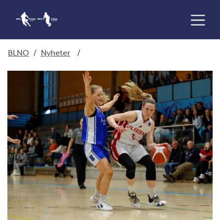
BLNO
/
Nyheter
/