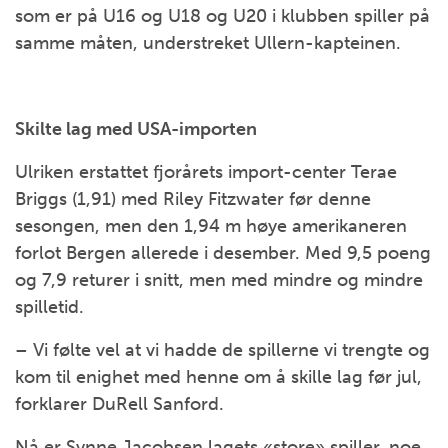
som er på U16 og U18 og U20 i klubben spiller på
samme måten, understreket Ullern-kapteinen.
Skilte lag med USA-importen
Ulriken erstattet fjorårets import-center Terae
Briggs (1,91) med Riley Fitzwater før denne
sesongen, men den 1,94 m høye amerikaneren
forlot Bergen allerede i desember. Med 9,5 poeng
og 7,9 returer i snitt, men med mindre og mindre
spilletid.
– Vi følte vel at vi hadde de spillerne vi trengte og
kom til enighet med henne om å skille lag før jul,
forklarer DuRell Sanford.
Nå er Synne Jacobsen lagets «store» spiller, noe