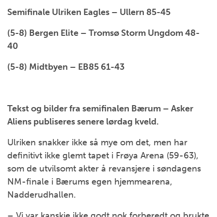
Semifinale Ulriken Eagles – Ullern 85-45
(5-8) Bergen Elite – Tromsø Storm Ungdom 48-
40
(5-8) Midtbyen – EB85 61-43
Tekst og bilder fra semifinalen Bærum – Asker
Aliens publiseres senere lørdag kveld.
Ulriken snakker ikke så mye om det, men har
definitivt ikke glemt tapet i Frøya Arena (59-63),
som de utvilsomt akter å revansjere i søndagens
NM-finale i Bærums egen hjemmearena,
Nadderudhallen.
– Vi var kanskje ikke godt nok forberedt og brukte