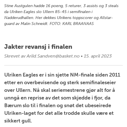
Stine Austgulen hadde 16 poeng, 5 returer, 3 assists og 3 steals
da Ulriken Eagles slo Ullern 85-45 i semifinalen i
Nadderudhallen. Her dekkes Ulrikens toppscorer og Allstar-
guard av Malin Schneidt. FOTO: KARL BRAANAAS
Jakter revansj i finalen
Skrevet av
Arild.Sandven@basket.no
•
15. april 2023
Ulriken Eagles er i sin sjette NM-finale siden 2011
etter en overbevisende og sterk semifinaleseier
over Ullern. Nå skal seriemestrene gjør alt for å
unngå en reprise av det som skjedde i fjor, da
Bærum slo til i finalen og snøt det ubeseirede
Ulriken-laget for det alle trodde skulle være et
sikkert gull.