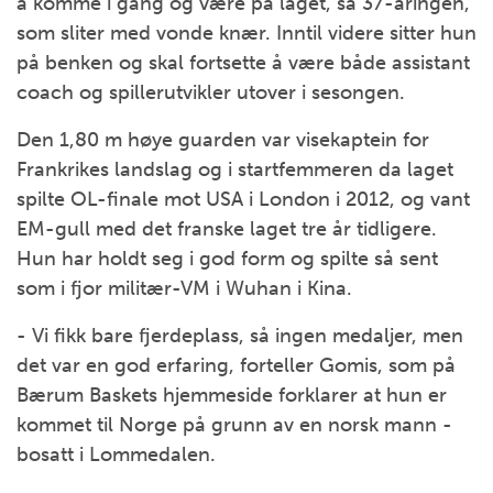
å komme i gang og være på laget, sa 37-åringen,
som sliter med vonde knær. Inntil videre sitter hun
på benken og skal fortsette å være både assistant
coach og spillerutvikler utover i sesongen.
Den 1,80 m høye guarden var visekaptein for
Frankrikes landslag og i startfemmeren da laget
spilte OL-finale mot USA i London i 2012, og vant
EM-gull med det franske laget tre år tidligere.
Hun har holdt seg i god form og spilte så sent
som i fjor militær-VM i Wuhan i Kina.
- Vi fikk bare fjerdeplass, så ingen medaljer, men
det var en god erfaring, forteller Gomis, som på
Bærum Baskets hjemmeside forklarer at hun er
kommet til Norge på grunn av en norsk mann -
bosatt i Lommedalen.