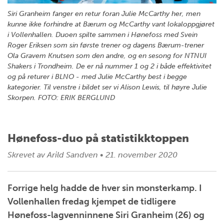
Siri Granheim fanger en retur foran Julie McCarthy her, men
kunne ikke forhindre at Bærum og McCarthy vant lokaloppgjøret
i Vollenhallen. Duoen spilte sammen i Hønefoss med Svein
Roger Eriksen som sin første trener og dagens Bærum-trener
Ola Gravem Knutsen som den andre, og en sesong for NTNUI
Shakers i Trondheim. De er nå nummer 1 og 2 i både effektivitet
og på returer i BLNO - med Julie McCarthy best i begge
kategorier. Til venstre i bildet ser vi Alison Lewis, til høyre Julie
Skorpen. FOTO: ERIK BERGLUND
Hønefoss-duo på statistikktoppen
Skrevet av
Arild Sandven
•
21. november 2020
Forrige helg hadde de hver sin monsterkamp. I
Vollenhallen fredag kjempet de tidligere
Hønefoss-lagvenninnene Siri Granheim (26) og