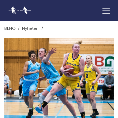
BLNO
/
Nyheter
/