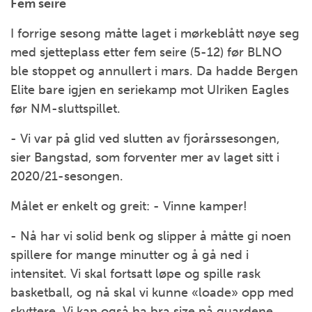
Fem seire
I forrige sesong måtte laget i mørkeblått nøye seg
med sjetteplass etter fem seire (5-12) før BLNO
ble stoppet og annullert i mars. Da hadde Bergen
Elite bare igjen en seriekamp mot UIriken Eagles
før NM-sluttspillet.
- Vi var på glid ved slutten av fjorårssesongen,
sier Bangstad, som forventer mer av laget sitt i
2020/21-sesongen.
Målet er enkelt og greit: - Vinne kamper!
- Nå har vi solid benk og slipper å måtte gi noen
spillere for mange minutter og å gå ned i
intensitet. Vi skal fortsatt løpe og spille rask
basketball, og nå skal vi kunne «loade» opp med
skyttere. Vi kan også ha bra size på guardene