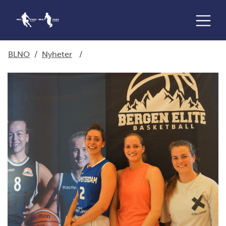
BLNO
/
Nyheter
/