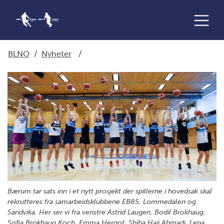
BLNO
/
Nyheter
/
Bærum tar sats inn i et nytt prosjekt der spillerne i hovedsak skal
rekrutteres fra samarbeidsklubbene EB85, Lommedalen og
Sandvika. Her ser vi fra venstre Astrid Laugen, Bodil Brokhaug,
Sofia Brokhaug Koch, Emma Hergot, Shiba Haji Ahmadi, Lena