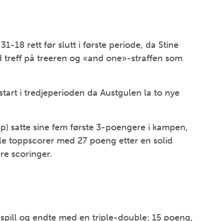
-18 rett før slutt i første periode, da Stine
d treff på treeren og «and one»-straffen som
tart i tredjeperioden da Austgulen la to nye
p) satte sine fem første 3-poengere i kampen,
 ble toppscorer med 27 poeng etter en solid
re scoringer.
 spill og endte med en triple-double: 15 poeng,