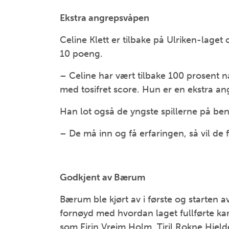
Ekstra angrepsvåpen
Celine Klett er tilbake på Ulriken-lage
10 poeng.
– Celine har vært tilbake 100 prosent n
med tosifret score. Hun er en ekstra an
Han lot også de yngste spillerne på ben
– De må inn og få erfaringen, så vil de f
Godkjent av Bærum
Bærum ble kjørt av i første og starten a
fornøyd med hvordan laget fullførte kam
som Eirin Vreim Holm, Tiril Rokne Hjel