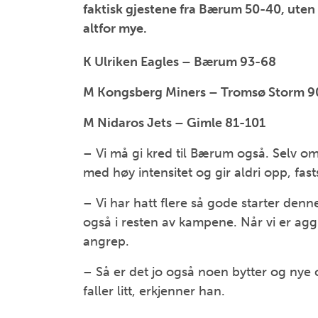
faktisk gjestene fra Bærum 50-40, uten
altfor mye.
K Ulriken Eagles – Bærum 93-68
M Kongsberg Miners – Tromsø Storm 9
M Nidaros Jets – Gimle 81-101
– Vi må gi kred til Bærum også. Selv om
med høy intensitet og gir aldri opp, fast
– Vi har hatt flere så gode starter denne
også i resten av kampene. Når vi er aggr
angrep.
– Så er det jo også noen bytter og nye op
faller litt, erkjenner han.