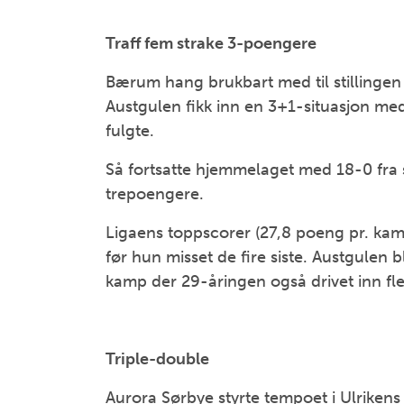
Traff fem strake 3-poengere
Bærum hang brukbart med til stillingen 31
Austgulen fikk inn en 3+1-situasjon me
fulgte.
Så fortsatte hjemmelaget med 18-0 fra s
trepoengere.
Ligaens toppscorer (27,8 poeng pr. kam
før hun misset de fire siste. Austgulen
kamp der 29-åringen også drivet inn fle
Triple-double
Aurora Sørbye styrte tempoet i Ulrikens