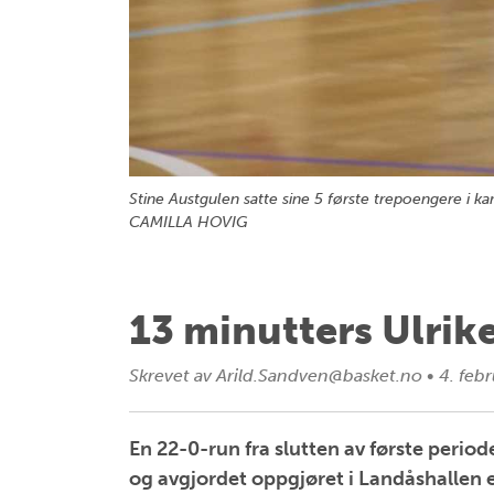
Stine Austgulen satte sine 5 første trepoengere i
CAMILLA HOVIG
13 minutters Ulrik
Skrevet av
Arild.Sandven@basket.no
•
4. feb
En 22-0-run fra slutten av første period
og avgjordet oppgjøret i Landåshallen e