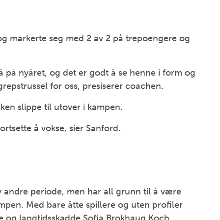
t og markerte seg med 2 av 2 på trepoengere og
å på nyåret, og det er godt å se henne i form og
grepstrussel for oss, presiserer coachen.
ken slippe til utover i kampen.
ortsette å vokse, sier Sanford.
v andre periode, men har all grunn til å være
pen. Med bare åtte spillere og uten profiler
de og langtidsskadde Sofia Brokhaug Koch.