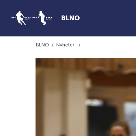
BLNO
BLNO
/
Nyheter
/