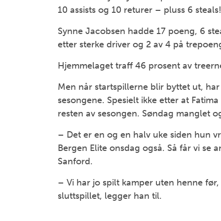
10 assists og 10 returer – pluss 6 steals
Synne Jacobsen hadde 17 poeng, 6 stea
etter sterke driver og 2 av 4 på trepoen
Hjemmelaget traff 46 prosent av treern
Men når startspillerne blir byttet ut, h
sesongene. Spesielt ikke etter at Fat
resten av sesongen. Søndag manglet og
– Det er en og en halv uke siden hun v
Bergen Elite onsdag også. Så får vi se 
Sanford.
– Vi har jo spilt kamper uten henne før, 
sluttspillet, legger han til.