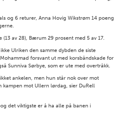
!
ls og 6 returer, Anna Hovig Wikstrøm 14 poeng
gerne.
e (13 av 28), Bærum 29 prosent med 5 av 17.
ar ikke Ulriken den samme dybden de siste
ima Mohammad forsvant ut med korsbåndskade for
så Sunniva Sørbye, som er ute med overtråkk.
rikket ankelen, men hun står nok over mot
an kampen mot Ullern lørdag, sier DuRell
og det viktigste er å ha alle på banen i