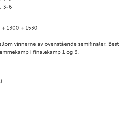
. 3-6
0 + 1300 + 1530
llom vinnerne av ovenstående semifinaler. Best
hjemmekamp i finalekamp 1 og 3.
)