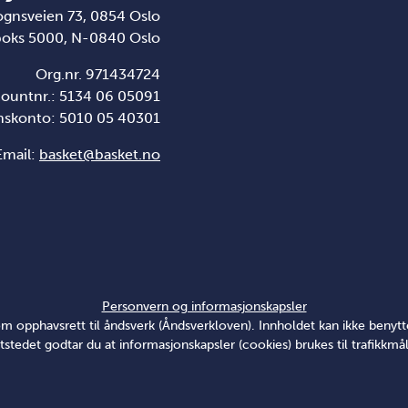
ognsveien 73, 0854 Oslo
boks 5000, N-0840 Oslo
Org.nr. 971434724
ountnr.: 5134 06 05091
nskonto: 5010 05 40301
Email:
basket@basket.no
Personvern og informasjonskapsler
v om opphavsrett til åndsverk (Åndsverkloven). Innholdet kan ikke ben
tstedet godtar du at informasjonskapsler (cookies) brukes til trafikkmål