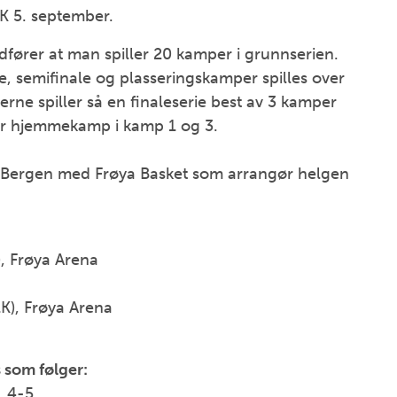
O K 5. september.
dfører at man spiller 20 kamper i grunnserien.
ale, semifinale og plasseringskamper spilles over
ne spiller så en finaleserie best av 3 kamper
får hjemmekamp i kamp 1 og 3.
s i Bergen med Frøya Basket som arrangør helgen
), Frøya Arena
1K), Frøya Arena
 som følger:
. 4-5