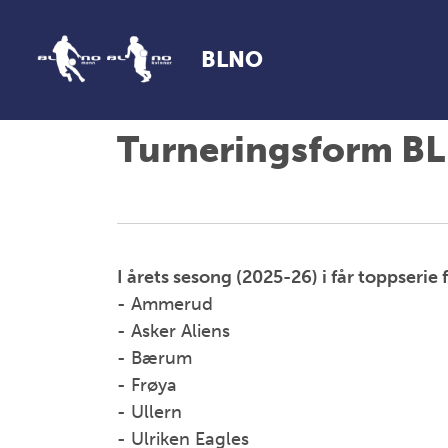
BLNO
Turneringsform B
I årets sesong (2025-26) i får toppserie f
- Ammerud
- Asker Aliens
- Bærum
- Frøya
- Ullern
- Ulriken Eagles