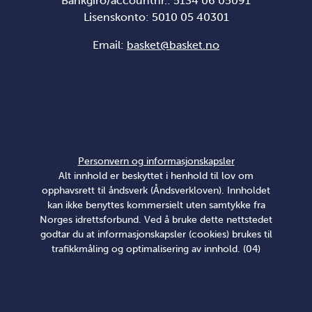
Bankgiro/accountnr.: 5134 06 05091
Lisenskonto: 5010 05 40301
Email:
basket@basket.no
Personvern og informasjonskapsler
Alt innhold er beskyttet i henhold til lov om
opphavsrett til åndsverk (Åndsverkloven). Innholdet
kan ikke benyttes kommersielt uten samtykke fra
Norges idrettsforbund. Ved å bruke dette nettstedet
godtar du at informasjonskapsler (cookies) brukes til
trafikkmåling og optimalisering av innhold. (04)