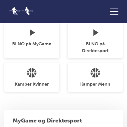
play_arrow
play_arrow
BLNO på MyGame
BLNO på
Direktesport
sports_basketball
sports_basketball
Kamper Kvinner
Kamper Menn
MyGame og Direktesport