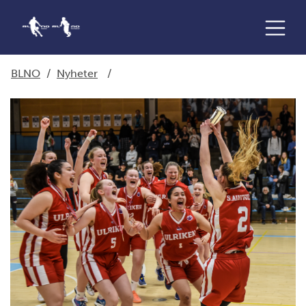
BLNO
/
Nyheter
/