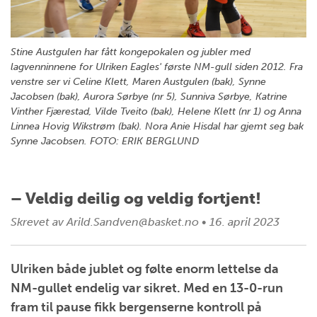
Stine Austgulen har fått kongepokalen og jubler med
lagvenninnene for Ulriken Eagles' første NM-gull siden 2012. Fra
venstre ser vi Celine Klett, Maren Austgulen (bak), Synne
Jacobsen (bak), Aurora Sørbye (nr 5), Sunniva Sørbye, Katrine
Vinther Fjærestad, Vilde Tveito (bak), Helene Klett (nr 1) og Anna
Linnea Hovig Wikstrøm (bak). Nora Anie Hisdal har gjemt seg bak
Synne Jacobsen. FOTO: ERIK BERGLUND
– Veldig deilig og veldig fortjent!
Skrevet av
Arild.Sandven@basket.no
•
16. april 2023
Ulriken både jublet og følte enorm lettelse da
NM-gullet endelig var sikret. Med en 13-0-run
fram til pause fikk bergenserne kontroll på