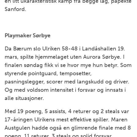
en litt ukarakteristisk kamp fra begge lag, påpekte
Sanford.
Playmaker Sørbye
Da Bærum slo Ulriken 58-48 i Landåshallen 19.
mars, spilte hjemmelaget uten Aurora Sørbye. I
finalen søndag fikk vi se hvor mye hun betyr. Som
styrende pointguard, temposetter,
pasningslegger, scorer med langskudd og driver.
Og med voldsom intensitet i forsvar og innsats i
alle situasjoner.
Med 19 poeng, 5 assists, 4 returer og 2 steals var
17-åringen Ulrikens mest effektive spiller. Maren
Austgulen hadde også en glimrende finale med 8
poeng, 11 returer, 3 steals og solid forsvar.